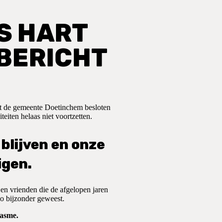
NS HART
 BERICHT
ft de gemeente Doetinchem besloten
eiten helaas niet voortzetten.
blijven en onze
igen.
 en vrienden die de afgelopen jaren
 zo bijzonder geweest.
iasme.